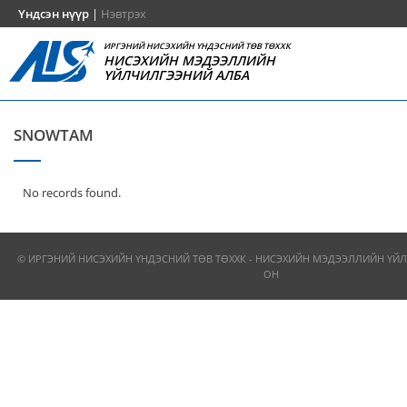
Үндсэн нүүр
|
Нэвтрэх
ИРГЭНИЙ НИСЭХИЙН ҮНДЭСНИЙ ТӨВ ТӨХХК
НИСЭХИЙН МЭДЭЭЛЛИЙН
ҮЙЛЧИЛГЭЭНИЙ АЛБА
SNOWTAM
No records found.
© ИРГЭНИЙ НИСЭХИЙН ҮНДЭСНИЙ ТӨВ ТӨХХК - НИСЭХИЙН МЭДЭЭЛЛИЙН ҮЙЛ
ОН