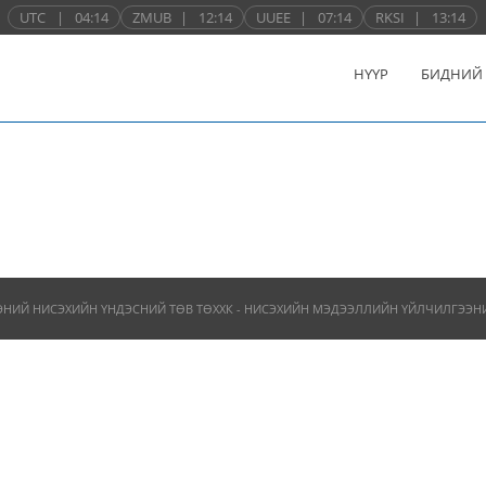
UTC
|
04:14
ZMUB
|
12:14
UUEE
|
07:14
RKSI
|
13:14
НҮҮР
БИДНИЙ
ЭНИЙ НИСЭХИЙН ҮНДЭСНИЙ ТӨВ ТӨХХК - НИСЭХИЙН МЭДЭЭЛЛИЙН ҮЙЛЧИЛГЭЭНИЙ