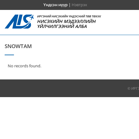
Үндсэн нүүр
|
Нэвтрэх
ИРГЭНИЙ НИСЭХИЙН ҮНДЭСНИЙ ТӨВ ТӨХХК
НИСЭХИЙН МЭДЭЭЛЛИЙН
ҮЙЛЧИЛГЭЭНИЙ АЛБА
SNOWTAM
No records found.
© ИРГ