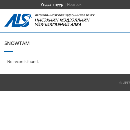
Үндсэн нүүр
|
Нэвтрэх
ИРГЭНИЙ НИСЭХИЙН ҮНДЭСНИЙ ТӨВ ТӨХХК
НИСЭХИЙН МЭДЭЭЛЛИЙН
ҮЙЛЧИЛГЭЭНИЙ АЛБА
SNOWTAM
No records found.
© ИРГ