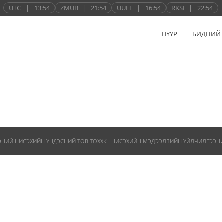
UTC
|
13:54
ZMUB
|
21:54
UUEE
|
16:54
RKSI
|
22:54
НҮҮР
БИДНИЙ
ЭНИЙ НИСЭХИЙН ҮНДЭСНИЙ ТӨВ ТӨХХК - НИСЭХИЙН МЭДЭЭЛЛИЙН ҮЙЛЧИЛГЭЭНИЙ