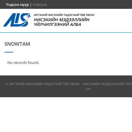
Үндсэн нүүр
|
Нэвтрэх
ИРГЭНИЙ НИСЭХИЙН ҮНДЭСНИЙ ТӨВ ТӨХХК
НИСЭХИЙН МЭДЭЭЛЛИЙН
ҮЙЛЧИЛГЭЭНИЙ АЛБА
SNOWTAM
No records found.
© ИРГЭНИЙ НИСЭХИЙН ҮНДЭСНИЙ ТӨВ ТӨХХК - НИСЭХИЙН МЭДЭЭЛЛИЙН ҮЙЛ
ОН