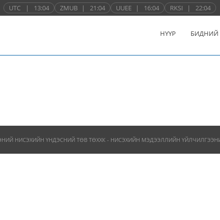
UTC
|
13:04
ZMUB
|
21:04
UUEE
|
16:04
RKSI
|
22:04
НҮҮР
БИДНИЙ
ЭНИЙ НИСЭХИЙН ҮНДЭСНИЙ ТӨВ ТӨХХК - НИСЭХИЙН МЭДЭЭЛЛИЙН ҮЙЛЧИЛГЭЭНИЙ