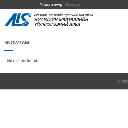
Үндсэн нүүр
|
Нэвтрэх
ИРГЭНИЙ НИСЭХИЙН ҮНДЭСНИЙ ТӨВ ТӨХХК
НИСЭХИЙН МЭДЭЭЛЛИЙН
ҮЙЛЧИЛГЭЭНИЙ АЛБА
SNOWTAM
No records found.
© ИРГ