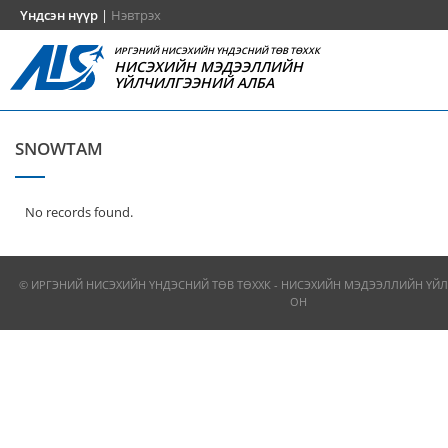
Үндсэн нүүр
|
Нэвтрэх
ИРГЭНИЙ НИСЭХИЙН ҮНДЭСНИЙ ТӨВ ТӨХХК
НИСЭХИЙН МЭДЭЭЛЛИЙН
ҮЙЛЧИЛГЭЭНИЙ АЛБА
SNOWTAM
No records found.
© ИРГЭНИЙ НИСЭХИЙН ҮНДЭСНИЙ ТӨВ ТӨХХК - НИСЭХИЙН МЭДЭЭЛЛИЙН ҮЙЛ
ОН