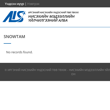
Үндсэн нүүр
|
Нэвтрэх
ИРГЭНИЙ НИСЭХИЙН ҮНДЭСНИЙ ТӨВ ТӨХХК
НИСЭХИЙН МЭДЭЭЛЛИЙН
ҮЙЛЧИЛГЭЭНИЙ АЛБА
SNOWTAM
No records found.
© ИРГЭНИЙ НИСЭХИЙН ҮНДЭСНИЙ ТӨВ ТӨХХК - НИСЭХИЙН МЭДЭЭЛЛИЙН ҮЙЛ
ОН