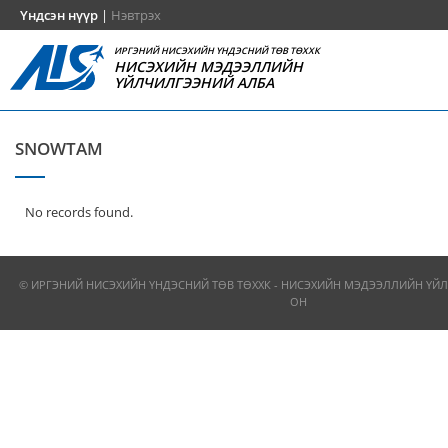
Үндсэн нүүр
|
Нэвтрэх
ИРГЭНИЙ НИСЭХИЙН ҮНДЭСНИЙ ТӨВ ТӨХХК
НИСЭХИЙН МЭДЭЭЛЛИЙН
ҮЙЛЧИЛГЭЭНИЙ АЛБА
SNOWTAM
No records found.
© ИРГЭНИЙ НИСЭХИЙН ҮНДЭСНИЙ ТӨВ ТӨХХК - НИСЭХИЙН МЭДЭЭЛЛИЙН ҮЙЛ
ОН