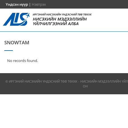
Үндсэн нүүр
|
Нэвтрэх
ИРГЭНИЙ НИСЭХИЙН ҮНДЭСНИЙ ТӨВ ТӨХХК
НИСЭХИЙН МЭДЭЭЛЛИЙН
ҮЙЛЧИЛГЭЭНИЙ АЛБА
SNOWTAM
No records found.
© ИРГЭНИЙ НИСЭХИЙН ҮНДЭСНИЙ ТӨВ ТӨХХК - НИСЭХИЙН МЭДЭЭЛЛИЙН ҮЙЛ
ОН