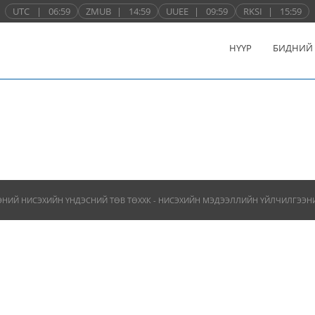
UTC
|
06:59
ZMUB
|
14:59
UUEE
|
09:59
RKSI
|
15:59
НҮҮР
БИДНИЙ
ЭНИЙ НИСЭХИЙН ҮНДЭСНИЙ ТӨВ ТӨХХК - НИСЭХИЙН МЭДЭЭЛЛИЙН ҮЙЛЧИЛГЭЭНИЙ