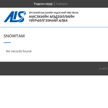
Үндсэн нүүр
|
Нэвтрэх
ИРГЭНИЙ НИСЭХИЙН ҮНДЭСНИЙ ТӨВ ТӨХХК
НИСЭХИЙН МЭДЭЭЛЛИЙН
ҮЙЛЧИЛГЭЭНИЙ АЛБА
SNOWTAM
No records found.
© ИРГ