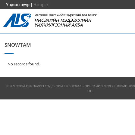
Үндсэн нүүр
|
Нэвтрэх
ИРГЭНИЙ НИСЭХИЙН ҮНДЭСНИЙ ТӨВ ТӨХХК
НИСЭХИЙН МЭДЭЭЛЛИЙН
ҮЙЛЧИЛГЭЭНИЙ АЛБА
SNOWTAM
No records found.
© ИРГЭНИЙ НИСЭХИЙН ҮНДЭСНИЙ ТӨВ ТӨХХК - НИСЭХИЙН МЭДЭЭЛЛИЙН ҮЙЛ
ОН