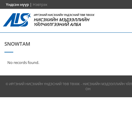
Үндсэн нүүр
|
Нэвтрэх
ИРГЭНИЙ НИСЭХИЙН ҮНДЭСНИЙ ТӨВ ТӨХХК
НИСЭХИЙН МЭДЭЭЛЛИЙН
ҮЙЛЧИЛГЭЭНИЙ АЛБА
SNOWTAM
No records found.
© ИРГЭНИЙ НИСЭХИЙН ҮНДЭСНИЙ ТӨВ ТӨХХК - НИСЭХИЙН МЭДЭЭЛЛИЙН ҮЙЛ
ОН