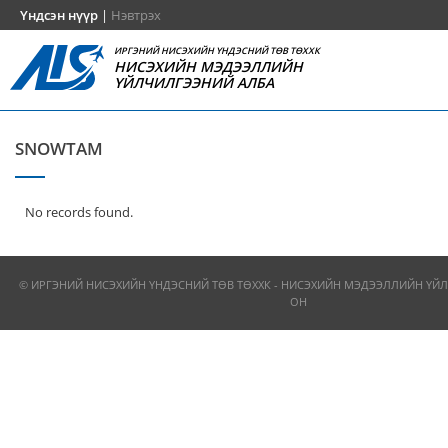
Үндсэн нүүр
|
Нэвтрэх
ИРГЭНИЙ НИСЭХИЙН ҮНДЭСНИЙ ТӨВ ТӨХХК
НИСЭХИЙН МЭДЭЭЛЛИЙН
ҮЙЛЧИЛГЭЭНИЙ АЛБА
SNOWTAM
No records found.
© ИРГЭНИЙ НИСЭХИЙН ҮНДЭСНИЙ ТӨВ ТӨХХК - НИСЭХИЙН МЭДЭЭЛЛИЙН ҮЙЛ
ОН