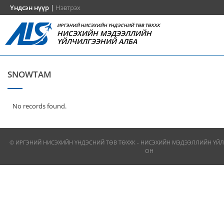
Үндсэн нүүр
|
Нэвтрэх
ИРГЭНИЙ НИСЭХИЙН ҮНДЭСНИЙ ТӨВ ТӨХХК
НИСЭХИЙН МЭДЭЭЛЛИЙН
ҮЙЛЧИЛГЭЭНИЙ АЛБА
SNOWTAM
No records found.
© ИРГЭНИЙ НИСЭХИЙН ҮНДЭСНИЙ ТӨВ ТӨХХК - НИСЭХИЙН МЭДЭЭЛЛИЙН ҮЙЛ
ОН