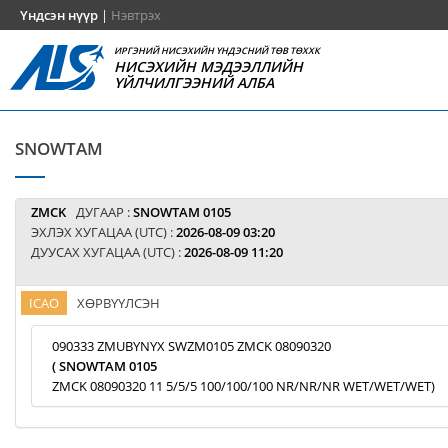
Үндсэн нүүр
|
Нэвтрэх
ИРГЭНИЙ НИСЭХИЙН ҮНДЭСНИЙ ТӨВ ТӨХХК
НИСЭХИЙН МЭДЭЭЛЛИЙН
ҮЙЛЧИЛГЭЭНИЙ АЛБА
SNOWTAM
ZMCK
ДУГААР :
SNOWTAM 0105
ЭХЛЭХ ХУГАЦАА (UTC) :
2026-08-09 03:20
ДУУСАХ ХУГАЦАА (UTC) :
2026-08-09 11:20
ICAO
ХӨРВҮҮЛСЭН
090333 ZMUBYNYX SWZM0105 ZMCK 08090320
( SNOWTAM 0105
ZMCK 08090320 11 5/5/5 100/100/100 NR/NR/NR WET/WET/WET)