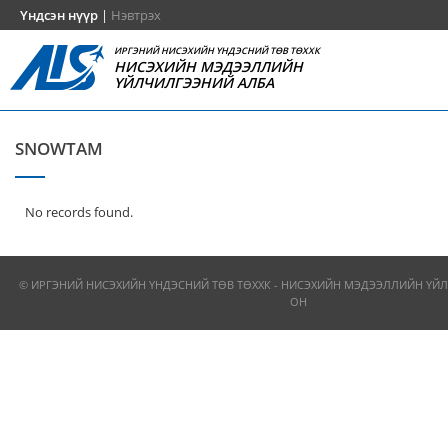
Үндсэн нүүр
|
Нэвтрэх
ИРГЭНИЙ НИСЭХИЙН ҮНДЭСНИЙ ТӨВ ТӨХХК
НИСЭХИЙН МЭДЭЭЛЛИЙН
ҮЙЛЧИЛГЭЭНИЙ АЛБА
SNOWTAM
No records found.
© ИРГЭНИЙ НИСЭХИЙН ҮНДЭСНИЙ ТӨВ ТӨХХК - НИСЭХИЙН МЭДЭЭЛЛИЙН ҮЙЛ
ОН