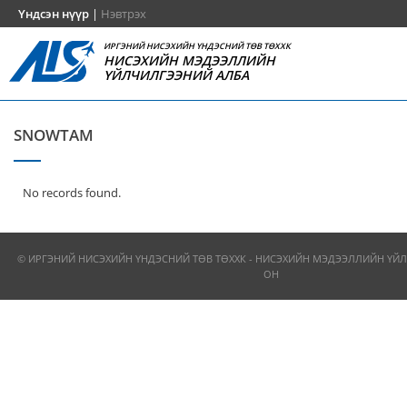
Үндсэн нүүр
|
Нэвтрэх
ИРГЭНИЙ НИСЭХИЙН ҮНДЭСНИЙ ТӨВ ТӨХХК
НИСЭХИЙН МЭДЭЭЛЛИЙН
ҮЙЛЧИЛГЭЭНИЙ АЛБА
SNOWTAM
No records found.
© ИРГЭНИЙ НИСЭХИЙН ҮНДЭСНИЙ ТӨВ ТӨХХК - НИСЭХИЙН МЭДЭЭЛЛИЙН ҮЙЛ
ОН