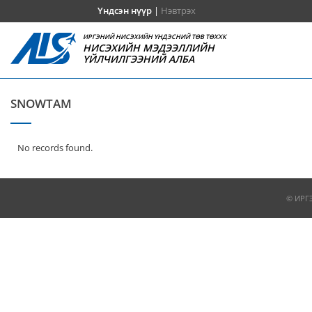
Үндсэн нүүр
|
Нэвтрэх
ИРГЭНИЙ НИСЭХИЙН ҮНДЭСНИЙ ТӨВ ТӨХХК
НИСЭХИЙН МЭДЭЭЛЛИЙН
ҮЙЛЧИЛГЭЭНИЙ АЛБА
SNOWTAM
No records found.
© ИРГ