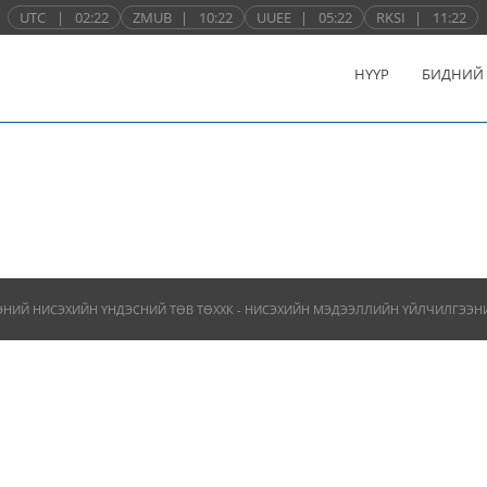
UTC
|
02:22
ZMUB
|
10:22
UUEE
|
05:22
RKSI
|
11:22
НҮҮР
БИДНИЙ
ЭНИЙ НИСЭХИЙН ҮНДЭСНИЙ ТӨВ ТӨХХК - НИСЭХИЙН МЭДЭЭЛЛИЙН ҮЙЛЧИЛГЭЭНИЙ