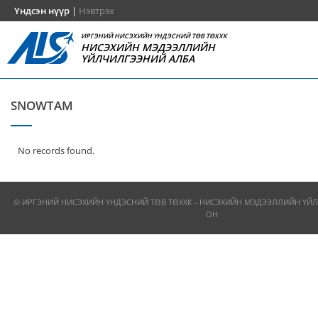
Үндсэн нүүр
|
Нэвтрэх
ИРГЭНИЙ НИСЭХИЙН ҮНДЭСНИЙ ТӨВ ТӨХХК
НИСЭХИЙН МЭДЭЭЛЛИЙН
ҮЙЛЧИЛГЭЭНИЙ АЛБА
SNOWTAM
No records found.
© ИРГЭНИЙ НИСЭХИЙН ҮНДЭСНИЙ ТӨВ ТӨХХК - НИСЭХИЙН МЭДЭЭЛЛИЙН ҮЙЛ
ОН