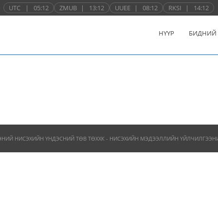
UTC
|
05:12
ZMUB
|
13:12
UUEE
|
08:12
RKSI
|
14:12
НҮҮР
БИДНИЙ
ЭНИЙ НИСЭХИЙН ҮНДЭСНИЙ ТӨВ ТӨХХК - НИСЭХИЙН МЭДЭЭЛЛИЙН ҮЙЛЧИЛГЭЭНИЙ