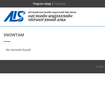
Үндсэн нүүр
|
Нэвтрэх
ИРГЭНИЙ НИСЭХИЙН ҮНДЭСНИЙ ТӨВ ТӨХХК
НИСЭХИЙН МЭДЭЭЛЛИЙН
ҮЙЛЧИЛГЭЭНИЙ АЛБА
SNOWTAM
No records found.
© ИРГ