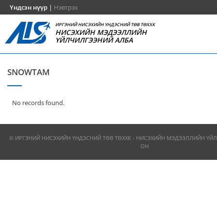
Үндсэн нүүр
|
Нэвтрэх
ИРГЭНИЙ НИСЭХИЙН ҮНДЭСНИЙ ТӨВ ТӨХХК
НИСЭХИЙН МЭДЭЭЛЛИЙН
ҮЙЛЧИЛГЭЭНИЙ АЛБА
SNOWTAM
No records found.
© ИРГЭНИЙ НИСЭХИЙН ҮНДЭСНИЙ ТӨВ ТӨХХК - НИСЭХИЙН МЭДЭЭЛЛИЙН ҮЙЛ
ОН