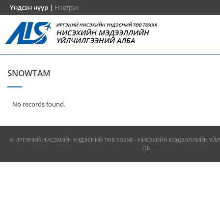
Үндсэн нүүр
|
Нэвтрэх
ИРГЭНИЙ НИСЭХИЙН ҮНДЭСНИЙ ТӨВ ТӨХХК
НИСЭХИЙН МЭДЭЭЛЛИЙН
ҮЙЛЧИЛГЭЭНИЙ АЛБА
SNOWTAM
No records found.
© ИРГЭНИЙ НИСЭХИЙН ҮНДЭСНИЙ ТӨВ ТӨХХК - НИСЭХИЙН МЭДЭЭЛЛИЙН ҮЙЛ
ОН