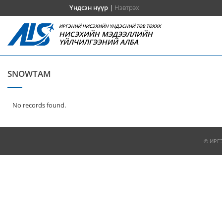
Үндсэн нүүр
|
Нэвтрэх
ИРГЭНИЙ НИСЭХИЙН ҮНДЭСНИЙ ТӨВ ТӨХХК
НИСЭХИЙН МЭДЭЭЛЛИЙН
ҮЙЛЧИЛГЭЭНИЙ АЛБА
SNOWTAM
No records found.
© ИРГ