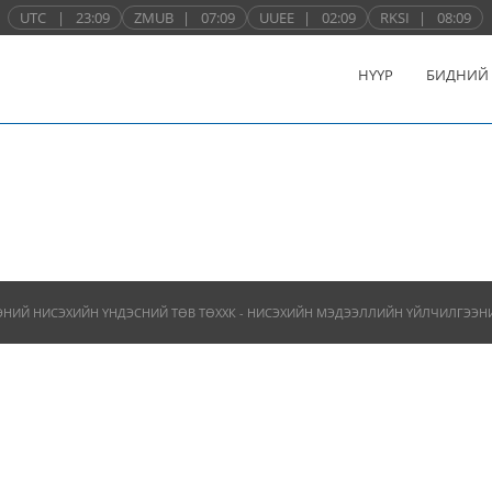
UTC
|
23:09
ZMUB
|
07:09
UUEE
|
02:09
RKSI
|
08:09
НҮҮР
БИДНИЙ
ЭНИЙ НИСЭХИЙН ҮНДЭСНИЙ ТӨВ ТӨХХК - НИСЭХИЙН МЭДЭЭЛЛИЙН ҮЙЛЧИЛГЭЭНИЙ