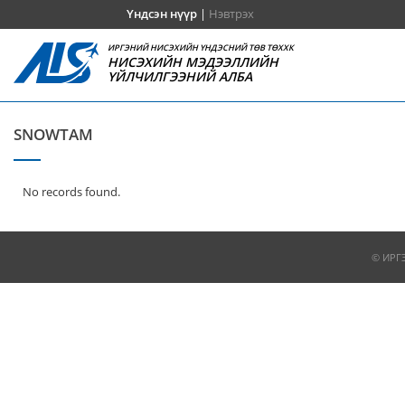
Үндсэн нүүр
|
Нэвтрэх
ИРГЭНИЙ НИСЭХИЙН ҮНДЭСНИЙ ТӨВ ТӨХХК
НИСЭХИЙН МЭДЭЭЛЛИЙН
ҮЙЛЧИЛГЭЭНИЙ АЛБА
SNOWTAM
No records found.
© ИРГ