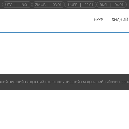
UTC
|
19:01
ZMUB
|
03:01
UUEE
|
22:01
RKSI
|
04:01
НҮҮР
БИДНИЙ
ЭНИЙ НИСЭХИЙН ҮНДЭСНИЙ ТӨВ ТӨХХК - НИСЭХИЙН МЭДЭЭЛЛИЙН ҮЙЛЧИЛГЭЭНИЙ