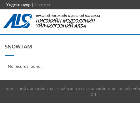
Үндсэн нүүр
|
Нэвтрэх
ИРГЭНИЙ НИСЭХИЙН ҮНДЭСНИЙ ТӨВ ТӨХХК
НИСЭХИЙН МЭДЭЭЛЛИЙН
ҮЙЛЧИЛГЭЭНИЙ АЛБА
SNOWTAM
No records found.
© ИРГЭНИЙ НИСЭХИЙН ҮНДЭСНИЙ ТӨВ ТӨХХК - НИСЭХИЙН МЭДЭЭЛЛИЙН ҮЙЛ
ОН