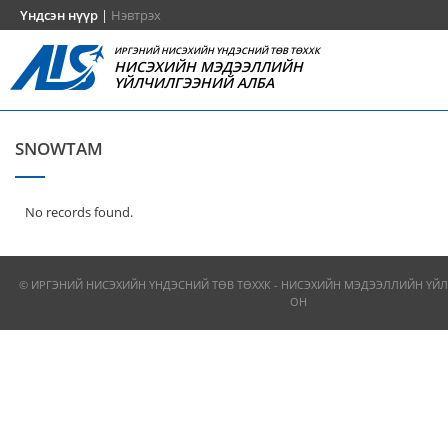
Үндсэн нүүр
|
Нэвтрэх
ИРГЭНИЙ НИСЭХИЙН ҮНДЭСНИЙ ТӨВ ТӨХХК
НИСЭХИЙН МЭДЭЭЛЛИЙН
ҮЙЛЧИЛГЭЭНИЙ АЛБА
SNOWTAM
No records found.
© ИРГЭНИЙ НИСЭХИЙН ҮНДЭСНИЙ ТӨВ ТӨХХК - НИСЭХИЙН МЭДЭЭЛЛИЙН ҮЙЛ
ОН