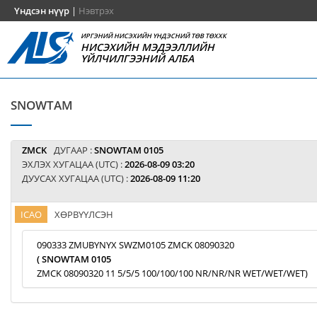
Үндсэн нүүр
|
Нэвтрэх
ИРГЭНИЙ НИСЭХИЙН ҮНДЭСНИЙ ТӨВ ТӨХХК
НИСЭХИЙН МЭДЭЭЛЛИЙН
ҮЙЛЧИЛГЭЭНИЙ АЛБА
SNOWTAM
ZMCK
ДУГААР :
SNOWTAM 0105
ЭХЛЭХ ХУГАЦАА (UTC) :
2026-08-09 03:20
ДУУСАХ ХУГАЦАА (UTC) :
2026-08-09 11:20
ICAO
ХӨРВҮҮЛСЭН
090333 ZMUBYNYX SWZM0105 ZMCK 08090320
( SNOWTAM 0105
ZMCK 08090320 11 5/5/5 100/100/100 NR/NR/NR WET/WET/WET)