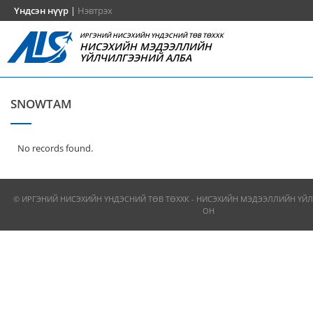
Үндсэн нүүр
|
Нэвтрэх
ИРГЭНИЙ НИСЭХИЙН ҮНДЭСНИЙ ТӨВ ТӨХХК
НИСЭХИЙН МЭДЭЭЛЛИЙН
ҮЙЛЧИЛГЭЭНИЙ АЛБА
SNOWTAM
No records found.
© ИРГЭНИЙ НИСЭХИЙН ҮНДЭСНИЙ ТӨВ ТӨХХК - НИСЭХИЙН МЭДЭЭЛЛИЙН ҮЙЛ
ОН