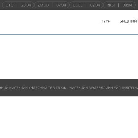
UTC
|
23:04
ZMUB
|
07:04
UUEE
|
02:04
RKSI
|
08:04
НҮҮР
БИДНИЙ
ЭНИЙ НИСЭХИЙН ҮНДЭСНИЙ ТӨВ ТӨХХК - НИСЭХИЙН МЭДЭЭЛЛИЙН ҮЙЛЧИЛГЭЭНИЙ