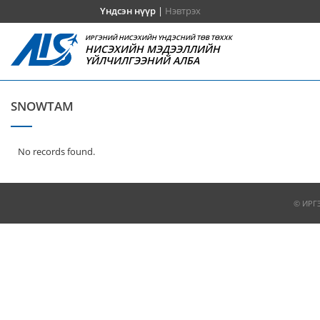
Үндсэн нүүр
|
Нэвтрэх
ИРГЭНИЙ НИСЭХИЙН ҮНДЭСНИЙ ТӨВ ТӨХХК
НИСЭХИЙН МЭДЭЭЛЛИЙН
ҮЙЛЧИЛГЭЭНИЙ АЛБА
SNOWTAM
No records found.
© ИРГ