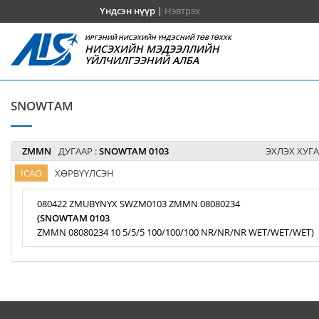
Үндсэн нүүр
|
Нэвтрэх
ИРГЭНИЙ НИСЭХИЙН ҮНДЭСНИЙ ТӨВ ТӨХХК
НИСЭХИЙН МЭДЭЭЛЛИЙН
ҮЙЛЧИЛГЭЭНИЙ АЛБА
SNOWTAM
ZMMN
ДУГААР :
SNOWTAM 0103
ЭХЛЭХ ХУГА
ICAO
ХӨРВҮҮЛСЭН
080422 ZMUBYNYX SWZM0103 ZMMN 08080234
(SNOWTAM 0103
ZMMN 08080234 10 5/5/5 100/100/100 NR/NR/NR WET/WET/WET)