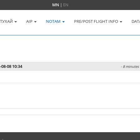
MN
|
EN
 ТУХАЙ
AIP
NOTAM
PRE/POST FLIGHT INFO
DAT
-08-08 10:34
- 8 minutes 