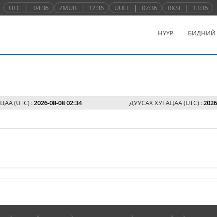
UTC
|
04:36
ZMUB
|
12:36
UUEE
|
07:36
RKSI
|
13:36
НҮҮР
БИДНИЙ
ЦАА (UTC) :
2026-08-08 02:34
ДУУСАХ ХУГАЦАА (UTC) :
2026