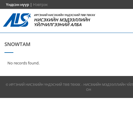
Үндсэн нүүр
|
Нэвтрэх
ИРГЭНИЙ НИСЭХИЙН ҮНДЭСНИЙ ТӨВ ТӨХХК
НИСЭХИЙН МЭДЭЭЛЛИЙН
ҮЙЛЧИЛГЭЭНИЙ АЛБА
SNOWTAM
No records found.
© ИРГЭНИЙ НИСЭХИЙН ҮНДЭСНИЙ ТӨВ ТӨХХК - НИСЭХИЙН МЭДЭЭЛЛИЙН ҮЙЛ
ОН