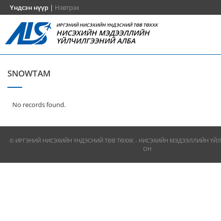
Үндсэн нүүр
|
Нэвтрэх
ИРГЭНИЙ НИСЭХИЙН ҮНДЭСНИЙ ТӨВ ТӨХХК
НИСЭХИЙН МЭДЭЭЛЛИЙН
ҮЙЛЧИЛГЭЭНИЙ АЛБА
SNOWTAM
No records found.
© ИРГЭНИЙ НИСЭХИЙН ҮНДЭСНИЙ ТӨВ ТӨХХК - НИСЭХИЙН МЭДЭЭЛЛИЙН ҮЙЛ
ОН