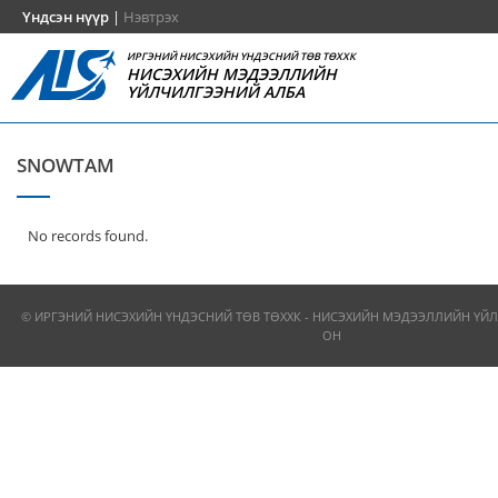
Үндсэн нүүр
|
Нэвтрэх
ИРГЭНИЙ НИСЭХИЙН ҮНДЭСНИЙ ТӨВ ТӨХХК
НИСЭХИЙН МЭДЭЭЛЛИЙН
ҮЙЛЧИЛГЭЭНИЙ АЛБА
SNOWTAM
No records found.
© ИРГЭНИЙ НИСЭХИЙН ҮНДЭСНИЙ ТӨВ ТӨХХК - НИСЭХИЙН МЭДЭЭЛЛИЙН ҮЙЛ
ОН