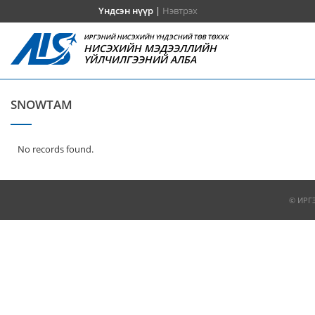
Үндсэн нүүр
|
Нэвтрэх
ИРГЭНИЙ НИСЭХИЙН ҮНДЭСНИЙ ТӨВ ТӨХХК
НИСЭХИЙН МЭДЭЭЛЛИЙН
ҮЙЛЧИЛГЭЭНИЙ АЛБА
SNOWTAM
No records found.
© ИРГ