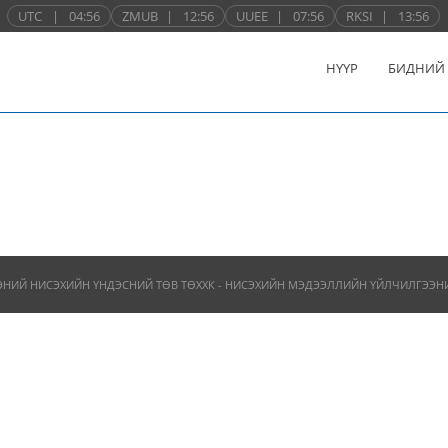
UTC
|
04:56
ZMUB
|
12:56
UUEE
|
07:56
RKSI
|
13:56
НҮҮР
БИДНИЙ
ЭНИЙ НИСЭХИЙН ҮНДЭСНИЙ ТӨВ ТӨХХК - НИСЭХИЙН МЭДЭЭЛЛИЙН ҮЙЛЧИЛГЭЭНИЙ