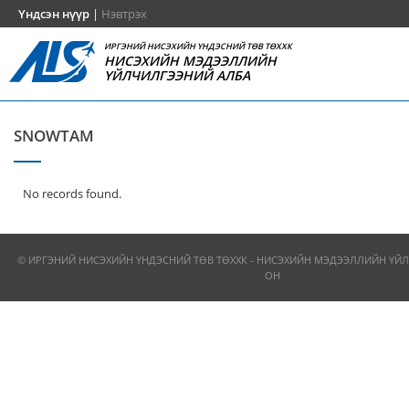
Үндсэн нүүр
|
Нэвтрэх
ИРГЭНИЙ НИСЭХИЙН ҮНДЭСНИЙ ТӨВ ТӨХХК
НИСЭХИЙН МЭДЭЭЛЛИЙН
ҮЙЛЧИЛГЭЭНИЙ АЛБА
SNOWTAM
No records found.
© ИРГЭНИЙ НИСЭХИЙН ҮНДЭСНИЙ ТӨВ ТӨХХК - НИСЭХИЙН МЭДЭЭЛЛИЙН ҮЙЛ
ОН