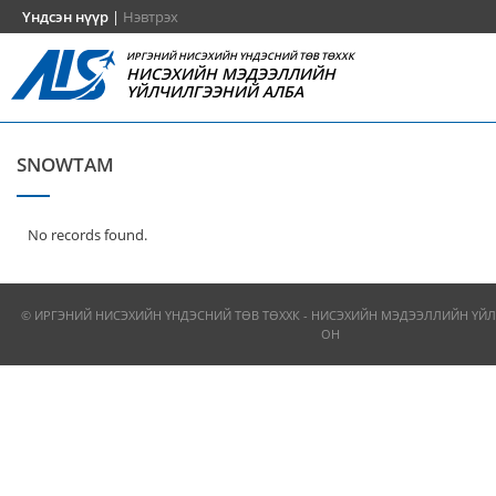
Үндсэн нүүр
|
Нэвтрэх
ИРГЭНИЙ НИСЭХИЙН ҮНДЭСНИЙ ТӨВ ТӨХХК
НИСЭХИЙН МЭДЭЭЛЛИЙН
ҮЙЛЧИЛГЭЭНИЙ АЛБА
SNOWTAM
No records found.
© ИРГЭНИЙ НИСЭХИЙН ҮНДЭСНИЙ ТӨВ ТӨХХК - НИСЭХИЙН МЭДЭЭЛЛИЙН ҮЙЛ
ОН