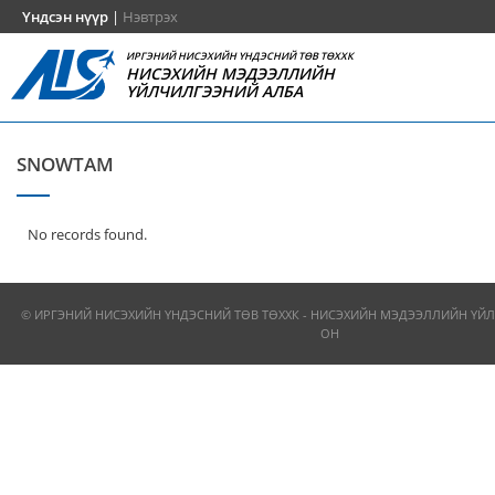
Үндсэн нүүр
|
Нэвтрэх
ИРГЭНИЙ НИСЭХИЙН ҮНДЭСНИЙ ТӨВ ТӨХХК
НИСЭХИЙН МЭДЭЭЛЛИЙН
ҮЙЛЧИЛГЭЭНИЙ АЛБА
SNOWTAM
No records found.
© ИРГЭНИЙ НИСЭХИЙН ҮНДЭСНИЙ ТӨВ ТӨХХК - НИСЭХИЙН МЭДЭЭЛЛИЙН ҮЙЛ
ОН