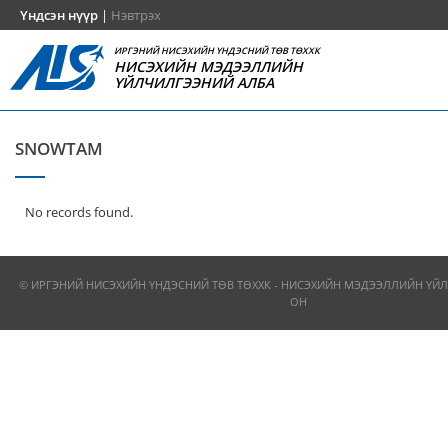
Үндсэн нүүр
|
Нэвтрэх
ИРГЭНИЙ НИСЭХИЙН ҮНДЭСНИЙ ТӨВ ТӨХХК
НИСЭХИЙН МЭДЭЭЛЛИЙН
ҮЙЛЧИЛГЭЭНИЙ АЛБА
SNOWTAM
No records found.
© ИРГЭНИЙ НИСЭХИЙН ҮНДЭСНИЙ ТӨВ ТӨХХК - НИСЭХИЙН МЭДЭЭЛЛИЙН ҮЙЛ
ОН