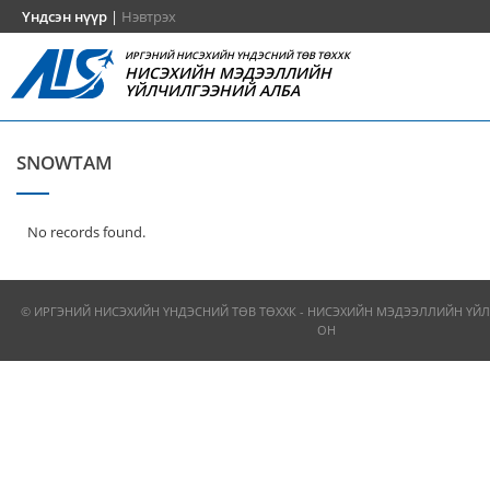
Үндсэн нүүр
|
Нэвтрэх
ИРГЭНИЙ НИСЭХИЙН ҮНДЭСНИЙ ТӨВ ТӨХХК
НИСЭХИЙН МЭДЭЭЛЛИЙН
ҮЙЛЧИЛГЭЭНИЙ АЛБА
SNOWTAM
No records found.
© ИРГЭНИЙ НИСЭХИЙН ҮНДЭСНИЙ ТӨВ ТӨХХК - НИСЭХИЙН МЭДЭЭЛЛИЙН ҮЙЛ
ОН