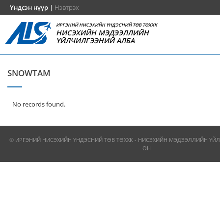
Үндсэн нүүр
|
Нэвтрэх
ИРГЭНИЙ НИСЭХИЙН ҮНДЭСНИЙ ТӨВ ТӨХХК
НИСЭХИЙН МЭДЭЭЛЛИЙН
ҮЙЛЧИЛГЭЭНИЙ АЛБА
SNOWTAM
No records found.
© ИРГЭНИЙ НИСЭХИЙН ҮНДЭСНИЙ ТӨВ ТӨХХК - НИСЭХИЙН МЭДЭЭЛЛИЙН ҮЙЛ
ОН