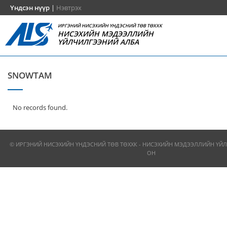
Үндсэн нүүр
|
Нэвтрэх
ИРГЭНИЙ НИСЭХИЙН ҮНДЭСНИЙ ТӨВ ТӨХХК
НИСЭХИЙН МЭДЭЭЛЛИЙН
ҮЙЛЧИЛГЭЭНИЙ АЛБА
SNOWTAM
No records found.
© ИРГЭНИЙ НИСЭХИЙН ҮНДЭСНИЙ ТӨВ ТӨХХК - НИСЭХИЙН МЭДЭЭЛЛИЙН ҮЙЛ
ОН