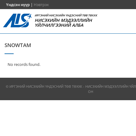
Үндсэн нүүр
|
Нэвтрэх
ИРГЭНИЙ НИСЭХИЙН ҮНДЭСНИЙ ТӨВ ТӨХХК
НИСЭХИЙН МЭДЭЭЛЛИЙН
ҮЙЛЧИЛГЭЭНИЙ АЛБА
SNOWTAM
No records found.
© ИРГЭНИЙ НИСЭХИЙН ҮНДЭСНИЙ ТӨВ ТӨХХК - НИСЭХИЙН МЭДЭЭЛЛИЙН ҮЙЛ
ОН