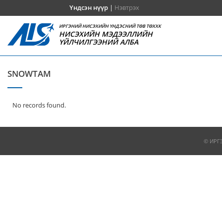
Үндсэн нүүр
|
Нэвтрэх
ИРГЭНИЙ НИСЭХИЙН ҮНДЭСНИЙ ТӨВ ТӨХХК
НИСЭХИЙН МЭДЭЭЛЛИЙН
ҮЙЛЧИЛГЭЭНИЙ АЛБА
SNOWTAM
No records found.
© ИРГ