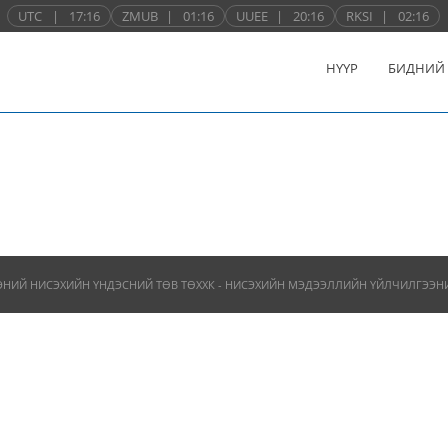
UTC
|
17:16
ZMUB
|
01:16
UUEE
|
20:16
RKSI
|
02:16
НҮҮР
БИДНИЙ
ЭНИЙ НИСЭХИЙН ҮНДЭСНИЙ ТӨВ ТӨХХК - НИСЭХИЙН МЭДЭЭЛЛИЙН ҮЙЛЧИЛГЭЭНИЙ