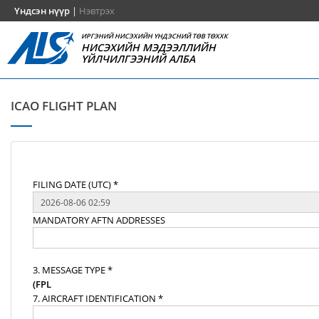
Үндсэн нүүр
|
Нэвтрэх
ИРГЭНИЙ НИСЭХИЙН ҮНДЭСНИЙ ТӨВ ТӨХХК
НИСЭХИЙН МЭДЭЭЛЛИЙН
ҮЙЛЧИЛГЭЭНИЙ АЛБА
ICAO FLIGHT PLAN
FILING DATE (UTC) *
MANDATORY AFTN ADDRESSES
3. MESSAGE TYPE *
(FPL
7. AIRCRAFT IDENTIFICATION *