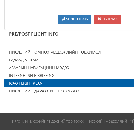
SEND TO AIS
ЦУЦЛАХ
PRE/POST FLIGHT INFO
НИСЛЭГИЙН ӨМНӨХ МЭДЭЭЛЛИЙН ТОВХИМОЛ
ГАДААД NOTAM
АГААРЫН НАВИГАЦИЙН МЭДЭЭ
INTERNET SELF-BRIEFING
ICAO FLIGHT PLAN
НИСЛЭГИЙН ДАРААХ ИЛТГЭХ ХУУДАС
ИРГЭНИЙ НИСЭХИЙН ҮНДЭСНИЙ ТӨВ ТӨХХК - НИСЭХИЙН МЭДЭЭЛЛИЙН Ү