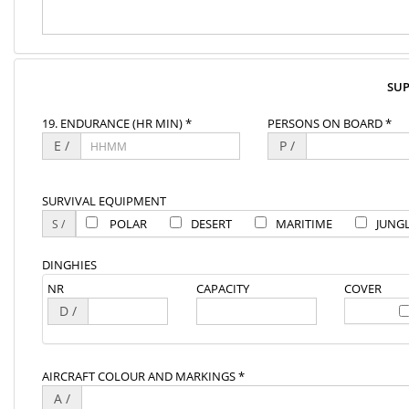
SU
19. ENDURANCE (HR MIN) *
PERSONS ON BOARD *
E /
P /
SURVIVAL EQUIPMENT
POLAR
DESERT
MARITIME
JUNG
DINGHIES
NR
CAPACITY
COVER
D /
AIRCRAFT COLOUR AND MARKINGS *
A /