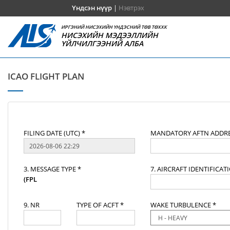
Үндсэн нүүр
|
Нэвтрэх
ИРГЭНИЙ НИСЭХИЙН ҮНДЭСНИЙ ТӨВ ТӨХХК
НИСЭХИЙН МЭДЭЭЛЛИЙН
ҮЙЛЧИЛГЭЭНИЙ АЛБА
ICAO FLIGHT PLAN
FILING DATE (UTC) *
MANDATORY AFTN ADDRE
3. MESSAGE TYPE *
7. AIRCRAFT IDENTIFICAT
(FPL
9. NR
TYPE OF ACFT *
WAKE TURBULENCE *