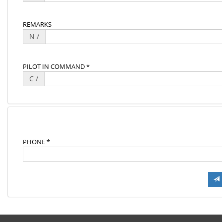
REMARKS
N /
PILOT IN COMMAND *
C /
PHONE *