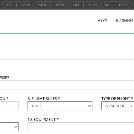
UTC
|
22:30
ZMUB
|
06:30
UUEE
|
01:30
RKSI
|
07:30
НҮҮР
БИДНИЙ
SSES
ION *
8. FLIGHT RULES *
TYPE OF FLIGHT *
10. EQUIPMENT *