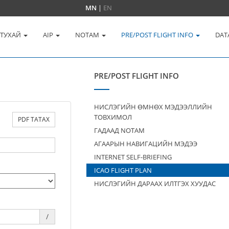
MN
|
EN
 ТУХАЙ
AIP
NOTAM
PRE/POST FLIGHT INFO
DAT
PRE/POST FLIGHT INFO
НИСЛЭГИЙН ӨМНӨХ МЭДЭЭЛЛИЙН
ТОВХИМОЛ
PDF ТАТАХ
ГАДААД NOTAM
АГААРЫН НАВИГАЦИЙН МЭДЭЭ
INTERNET SELF-BRIEFING
ICAO FLIGHT PLAN
НИСЛЭГИЙН ДАРААХ ИЛТГЭХ ХУУДАС
/