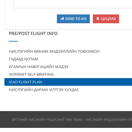
SEND TO AIS
ЦУЦЛАХ
PRE/POST FLIGHT INFO
НИСЛЭГИЙН ӨМНӨХ МЭДЭЭЛЛИЙН ТОВХИМОЛ
ГАДААД NOTAM
АГААРЫН НАВИГАЦИЙН МЭДЭЭ
INTERNET SELF-BRIEFING
ICAO FLIGHT PLAN
НИСЛЭГИЙН ДАРААХ ИЛТГЭХ ХУУДАС
ИРГЭНИЙ НИСЭХИЙН ҮНДЭСНИЙ ТӨВ ТӨХХК - НИСЭХИЙН МЭДЭЭЛЛИЙН Ү