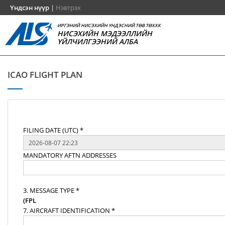
Үндсэн нүүр
|
Нэвтрэх
ИРГЭНИЙ НИСЭХИЙН ҮНДЭСНИЙ ТӨВ ТӨХХК
НИСЭХИЙН МЭДЭЭЛЛИЙН
ҮЙЛЧИЛГЭЭНИЙ АЛБА
ICAO FLIGHT PLAN
FILING DATE (UTC) *
MANDATORY AFTN ADDRESSES
3. MESSAGE TYPE *
(FPL
7. AIRCRAFT IDENTIFICATION *