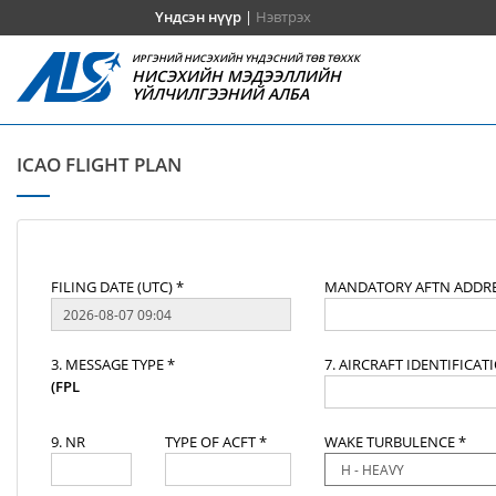
Үндсэн нүүр
|
Нэвтрэх
ИРГЭНИЙ НИСЭХИЙН ҮНДЭСНИЙ ТӨВ ТӨХХК
НИСЭХИЙН МЭДЭЭЛЛИЙН
ҮЙЛЧИЛГЭЭНИЙ АЛБА
ICAO FLIGHT PLAN
FILING DATE (UTC) *
MANDATORY AFTN ADDRE
3. MESSAGE TYPE *
7. AIRCRAFT IDENTIFICAT
(FPL
9. NR
TYPE OF ACFT *
WAKE TURBULENCE *