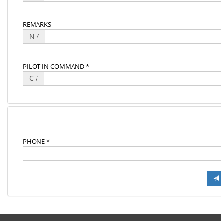
REMARKS
N /
PILOT IN COMMAND *
C /
PHONE *