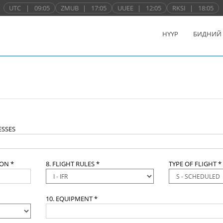
UTC
|
09:05
ZMUB
|
17:05
UUEE
|
12:05
RKSI
|
18:05
НҮҮР
БИДНИЙ
SSES
ION *
8. FLIGHT RULES *
TYPE OF FLIGHT *
10. EQUIPMENT *