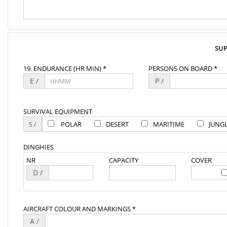
SU
19. ENDURANCE (HR MIN) *
PERSONS ON BOARD *
E /
P /
SURVIVAL EQUIPMENT
POLAR
DESERT
MARITIME
JUNG
DINGHIES
NR
CAPACITY
COVER
D /
AIRCRAFT COLOUR AND MARKINGS *
A /