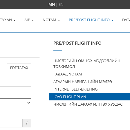
MN
|
EN
 ТУХАЙ
AIP
NOTAM
PRE/POST FLIGHT INFO
DAT
PRE/POST FLIGHT INFO
НИСЛЭГИЙН ӨМНӨХ МЭДЭЭЛЛИЙН
ТОВХИМОЛ
PDF ТАТАХ
ГАДААД NOTAM
АГААРЫН НАВИГАЦИЙН МЭДЭЭ
INTERNET SELF-BRIEFING
ICAO FLIGHT PLAN
НИСЛЭГИЙН ДАРААХ ИЛТГЭХ ХУУДАС
/