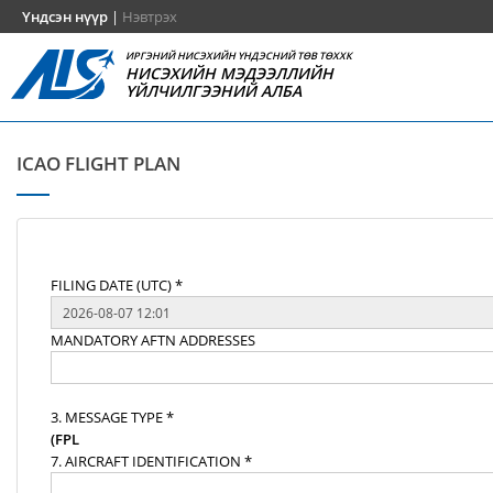
Үндсэн нүүр
|
Нэвтрэх
ИРГЭНИЙ НИСЭХИЙН ҮНДЭСНИЙ ТӨВ ТӨХХК
НИСЭХИЙН МЭДЭЭЛЛИЙН
ҮЙЛЧИЛГЭЭНИЙ АЛБА
ICAO FLIGHT PLAN
FILING DATE (UTC) *
MANDATORY AFTN ADDRESSES
3. MESSAGE TYPE *
(FPL
7. AIRCRAFT IDENTIFICATION *