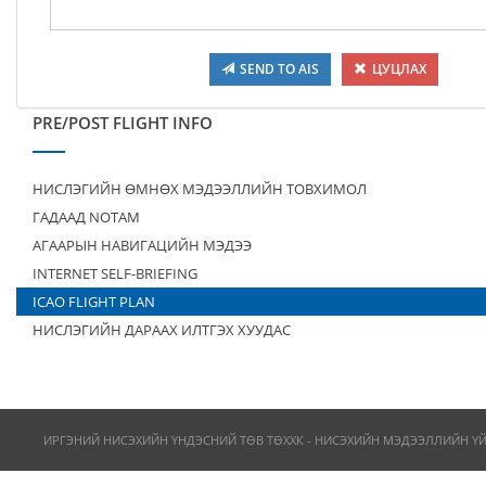
SEND TO AIS
ЦУЦЛАХ
PRE/POST FLIGHT INFO
НИСЛЭГИЙН ӨМНӨХ МЭДЭЭЛЛИЙН ТОВХИМОЛ
ГАДААД NOTAM
АГААРЫН НАВИГАЦИЙН МЭДЭЭ
INTERNET SELF-BRIEFING
ICAO FLIGHT PLAN
НИСЛЭГИЙН ДАРААХ ИЛТГЭХ ХУУДАС
ИРГЭНИЙ НИСЭХИЙН ҮНДЭСНИЙ ТӨВ ТӨХХК - НИСЭХИЙН МЭДЭЭЛЛИЙН Ү