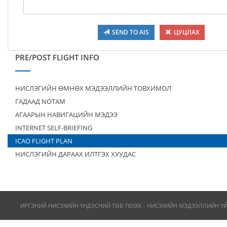
SEND TO AIS
ЦУЦЛАХ
PRE/POST FLIGHT INFO
НИСЛЭГИЙН ӨМНӨХ МЭДЭЭЛЛИЙН ТОВХИМОЛ
ГАДААД NOTAM
АГААРЫН НАВИГАЦИЙН МЭДЭЭ
INTERNET SELF-BRIEFING
ICAO FLIGHT PLAN
НИСЛЭГИЙН ДАРААХ ИЛТГЭХ ХУУДАС
ИРГЭНИЙ НИСЭХИЙН ҮНДЭСНИЙ ТӨВ ТӨХХК - НИСЭХИЙН МЭДЭЭЛЛИЙН Ү