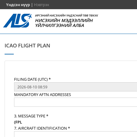
Үндсэн нүүр
|
Нэвтрэх
ИРГЭНИЙ НИСЭХИЙН ҮНДЭСНИЙ ТӨВ ТӨХХК
НИСЭХИЙН МЭДЭЭЛЛИЙН
ҮЙЛЧИЛГЭЭНИЙ АЛБА
ICAO FLIGHT PLAN
FILING DATE (UTC) *
MANDATORY AFTN ADDRESSES
3. MESSAGE TYPE *
(FPL
7. AIRCRAFT IDENTIFICATION *