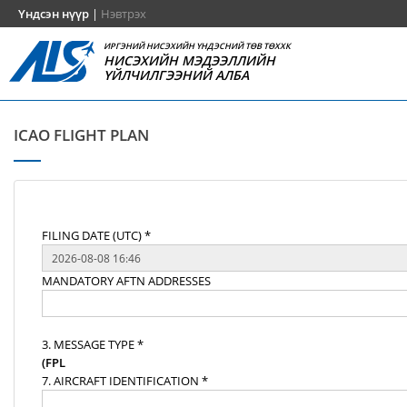
Үндсэн нүүр
|
Нэвтрэх
ИРГЭНИЙ НИСЭХИЙН ҮНДЭСНИЙ ТӨВ ТӨХХК
НИСЭХИЙН МЭДЭЭЛЛИЙН
ҮЙЛЧИЛГЭЭНИЙ АЛБА
ICAO FLIGHT PLAN
FILING DATE (UTC) *
MANDATORY AFTN ADDRESSES
3. MESSAGE TYPE *
(FPL
7. AIRCRAFT IDENTIFICATION *