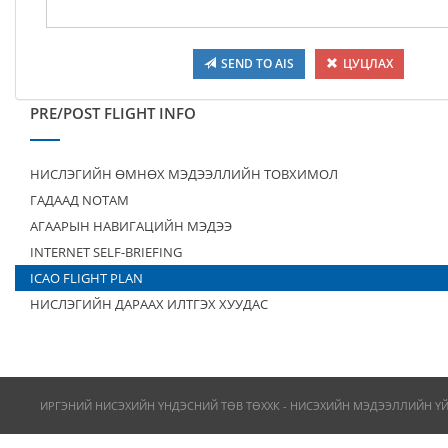
SEND TO AIS
ЦУЦЛАХ
PRE/POST FLIGHT INFO
НИСЛЭГИЙН ӨМНӨХ МЭДЭЭЛЛИЙН ТОВХИМОЛ
ГАДААД NOTAM
АГААРЫН НАВИГАЦИЙН МЭДЭЭ
INTERNET SELF-BRIEFING
ICAO FLIGHT PLAN
НИСЛЭГИЙН ДАРААХ ИЛТГЭХ ХУУДАС
ИРГЭНИЙ НИСЭХИЙН ҮНДЭСНИЙ ТӨВ ТӨХХК - НИСЭХИЙН МЭДЭЭЛЛИЙН Ү